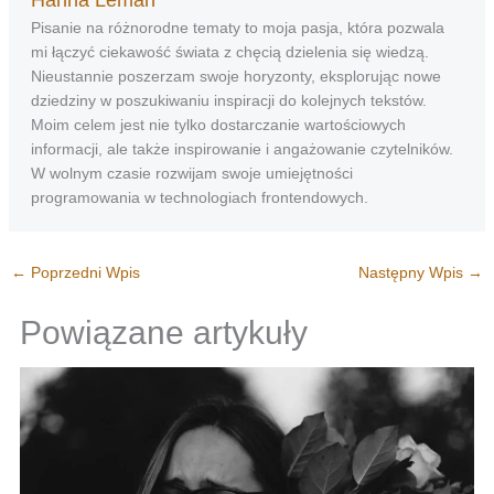
Pisanie na różnorodne tematy to moja pasja, która pozwala
mi łączyć ciekawość świata z chęcią dzielenia się wiedzą.
Nieustannie poszerzam swoje horyzonty, eksplorując nowe
dziedziny w poszukiwaniu inspiracji do kolejnych tekstów.
Moim celem jest nie tylko dostarczanie wartościowych
informacji, ale także inspirowanie i angażowanie czytelników.
W wolnym czasie rozwijam swoje umiejętności
programowania w technologiach frontendowych.
←
Poprzedni Wpis
Następny Wpis
→
Powiązane artykuły