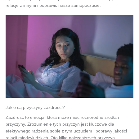
relacje z innymi i poprawić nasze samopoczucie.
Jakie są przyczyny zazdrości?
Zazdrość to emocja, która może mieć różnorodne źródła i
przyczyny. Zrozumienie tych przyczyn jest kluczowe dla
efektywnego radzenia sobie z tym uczuciem i poprawy jakości
relacji międzyludzkich. Oto kilka najczęstszych przyczyn