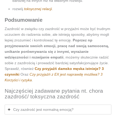
bardziej na innych niż na własnym rozwoju.
rozwój
toksycznej relacji.
Podsumowanie
Zazdrość w związku czy zazdrość w przyjaźni może być trudnym
uczuciem do radzenia sobie, ale istnieją sposoby, abyśmy mogli
lepiej zrozumieć i kontrolować tę emocję.
Poprzez np
przyjmowanie swoich emocji, pracę nad swoją samooceną,
unikanie porównywania się z innymi, wyrażanie
wdzięczności i rozwijanie empatii
, możemy skutecznie radzić
sobie z zazdrością i prowadzić bardziej satysfakcjonujące życie.
Sprawdź, również
Czy przyjaźń damsko męska istnieje? 3
czynniki
Oraz
Czy przyjaźń z EX jest naprawdę możliwa? 3
Korzyści i ryzyka
.
Najczęściej zadawane pytania nt. chora
zazdrość/ toksyczna zazdrość
Czy zazdrość jest normalną emocją?