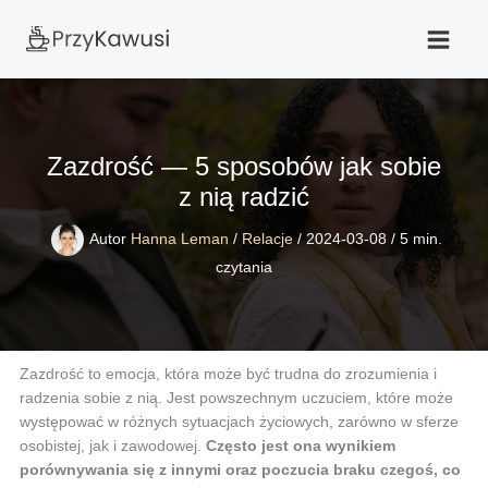
Przejdź
do
treści
Zazdrość — 5 sposobów jak sobie
z nią radzić
Autor
Hanna Leman
/
Relacje
/
2024-03-08
/
5 min.
czytania
Zazdrość to emocja, która może być trudna do zrozumienia i
radzenia sobie z nią. Jest powszechnym uczuciem, które może
występować w różnych sytuacjach życiowych, zarówno w sferze
osobistej, jak i zawodowej.
Często jest ona wynikiem
porównywania się z innymi oraz poczucia braku czegoś, co