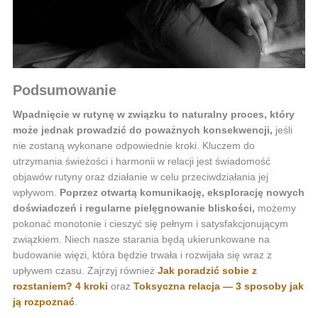
Podsumowanie
Wpadnięcie w rutynę w związku to naturalny proces, który
może jednak prowadzić do poważnych konsekwencji,
jeśli
nie zostaną wykonane odpowiednie kroki. Kluczem do
utrzymania świeżości i harmonii w relacji jest świadomość
objawów rutyny oraz działanie w celu przeciwdziałania jej
wpływom.
Poprzez otwartą komunikację, eksplorację nowych
doświadczeń i regularne pielęgnowanie bliskości,
możemy
pokonać monotonie i cieszyć się pełnym i satysfakcjonującym
związkiem. Niech nasze starania będą ukierunkowane na
budowanie więzi, która będzie trwała i rozwijała się wraz z
upływem czasu. Zajrzyj również
Jak poradzić sobie z
rozstaniem? 4 kroki
oraz
Toksyczna relacja — 3 sposoby jak
ją rozpoznać
.