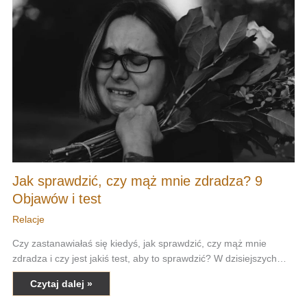
Jak sprawdzić, czy mąż mnie zdradza? 9
Objawów i test
Relacje
Czy zastanawiałaś się kiedyś, jak sprawdzić, czy mąż mnie
zdradza i czy jest jakiś test, aby to sprawdzić? W dzisiejszych…
Czytaj dalej »