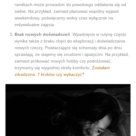
randkach może prowadzić do powolnego oddalania się od
siebie. Na przykład, zamiast planować wspólny wyjazd
weekendowy, poświęcamy wolny czas wyłącznie na
indywidualne zajęcia.
Brak nowych doświadczeń
. Wpadnięcie w rutynę często
wynika także z braku chęci do eksploracji i doświadczania
nowych rzeczy. Powtarzające się schematy dnia po dniu
sprawiają, że stajemy się znudzeni i apatyczni. Na przykład,
zamiast próbować nowych hobby czy podróżować,
trzymamy się wygodnej strefy komfortu.
Zostałam
zdradzona. 7 kroków czy wybaczyć?