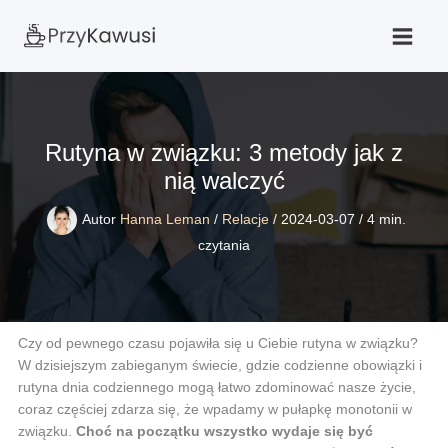
Przejdź
do
treści
Rutyna w związku: 3 metody jak z
nią walczyć
Autor
Hanna Leman
/
Relacje
/
2024-03-07
/
4 min.
czytania
Czy od pewnego czasu pojawiła się u Ciebie rutyna w związku?
W dzisiejszym zabieganym świecie, gdzie codzienne obowiązki i
rutyna dnia codziennego mogą łatwo zdominować nasze życie,
coraz częściej zdarza się, że wpadamy w pułapkę monotonii w
związku.
Choć na początku wszystko wydaje się być