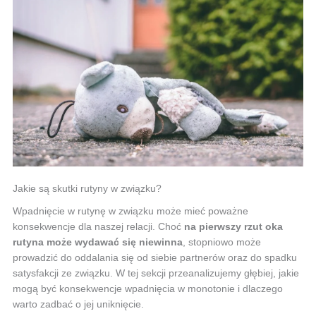
Jakie są skutki rutyny w związku?
Wpadnięcie w rutynę w związku może mieć poważne
konsekwencje dla naszej relacji. Choć
na pierwszy rzut oka
rutyna może wydawać się niewinna
, stopniowo może
prowadzić do oddalania się od siebie partnerów oraz do spadku
satysfakcji ze związku. W tej sekcji przeanalizujemy głębiej, jakie
mogą być konsekwencje wpadnięcia w monotonie i dlaczego
warto zadbać o jej uniknięcie.