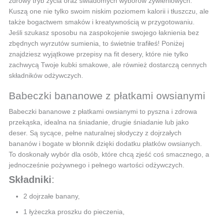
zdrowy tryb życia oraz świadomych wyborów żywieniowych.
Kuszą one nie tylko swoim niskim poziomem kalorii i tłuszczu, ale
także bogactwem smaków i kreatywnością w przygotowaniu.
Jeśli szukasz sposobu na zaspokojenie swojego łaknienia bez
zbędnych wyrzutów sumienia, to świetnie trafiłeś! Poniżej
znajdziesz wyjątkowe przepisy na fit desery, które nie tylko
zachwycą Twoje kubki smakowe, ale również dostarczą cennych
składników odżywczych.
Babeczki bananowe z płatkami owsianymi
Babeczki bananowe z płatkami owsianymi to pyszna i zdrowa
przekąska, idealna na śniadanie, drugie śniadanie lub jako
deser. Są sycące, pełne naturalnej słodyczy z dojrzałych
bananów i bogate w błonnik dzięki dodatku płatków owsianych.
To doskonały wybór dla osób, które chcą zjeść coś smacznego, a
jednocześnie pożywnego i pełnego wartości odżywczych.
Składniki
:
2 dojrzałe banany,
1 łyżeczka proszku do pieczenia,