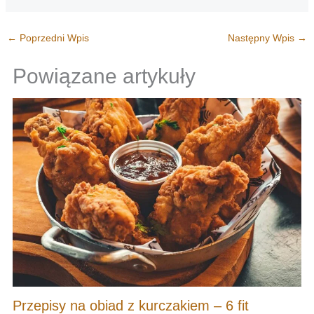
←
Poprzedni Wpis
Następny Wpis
→
Powiązane artykuły
Przepisy na obiad z kurczakiem – 6 fit