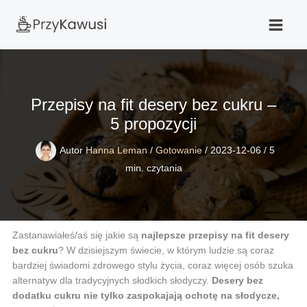
Przejdź
do
treści
Przepisy na fit desery bez cukru –
5 propozycji
Autor
Hanna Leman
/
Gotowanie
/
2023-12-06
/
5
min. czytania
Zastanawiałeś/aś się jakie są
najlepsze przepisy na fit desery
bez cukru
? W dzisiejszym świecie, w którym ludzie są coraz
bardziej świadomi zdrowego stylu życia, coraz więcej osób szuka
alternatyw dla tradycyjnych słodkich słodyczy.
Desery bez
dodatku cukru nie tylko zaspokajają ochotę na słodycze,