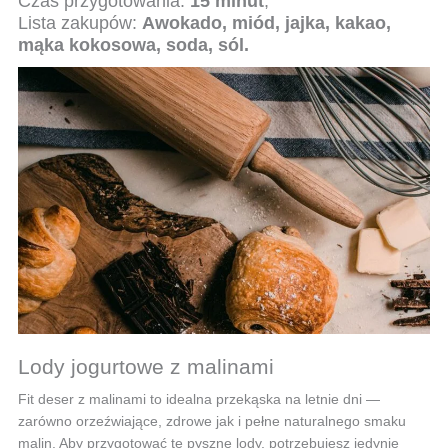
Czas przygotowania:
15 minut
,
Lista zakupów:
Awokado, miód, jajka, kakao,
mąka kokosowa, soda, sól.
Lody jogurtowe z malinami
Fit deser z malinami to idealna przekąska na letnie dni —
zarówno orzeźwiające, zdrowe jak i pełne naturalnego smaku
malin. Aby przygotować te pyszne lody, potrzebujesz jedynie