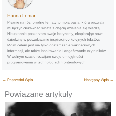
Hanna Leman
Pisanie na różnorodne tematy to moja pasja, która pozwala
mi łączyć ciekawość świata z chęcią dzielenia się wiedzą.
Nieustannie poszerzam swoje horyzonty, eksplorując nowe
dziedziny w poszukiwaniu inspiracji do kolejnych tekstów.
Moim celem jest nie tylko dostarczanie wartościowych
informacji, ale także inspirowanie i angażowanie czytelników.
W wolnym czasie rozwijam swoje umiejętności
programowania w technologiach frontendowych.
←
Poprzedni Wpis
Następny Wpis
→
Powiązane artykuły