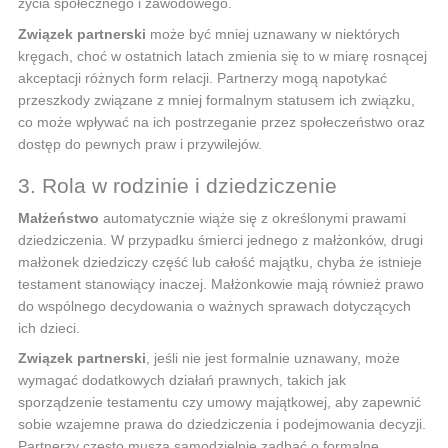
życia społecznego i zawodowego.
Związek partnerski
może być mniej uznawany w niektórych
kręgach, choć w ostatnich latach zmienia się to w miarę rosnącej
akceptacji różnych form relacji. Partnerzy mogą napotykać
przeszkody związane z mniej formalnym statusem ich związku,
co może wpływać na ich postrzeganie przez społeczeństwo oraz
dostęp do pewnych praw i przywilejów.
3. Rola w rodzinie i dziedziczenie
Małżeństwo
automatycznie wiąże się z określonymi prawami
dziedziczenia. W przypadku śmierci jednego z małżonków, drugi
małżonek dziedziczy część lub całość majątku, chyba że istnieje
testament stanowiący inaczej. Małżonkowie mają również prawo
do wspólnego decydowania o ważnych sprawach dotyczących
ich dzieci.
Związek partnerski
, jeśli nie jest formalnie uznawany, może
wymagać dodatkowych działań prawnych, takich jak
sporządzenie testamentu czy umowy majątkowej, aby zapewnić
sobie wzajemne prawa do dziedziczenia i podejmowania decyzji.
Partnerzy często muszą samodzielnie zadbać o formalne