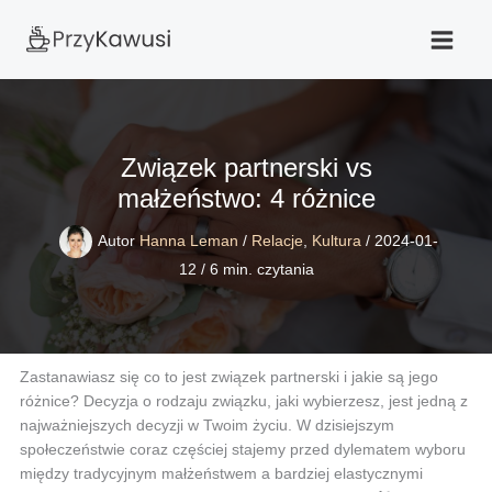
Przejdź
do
treści
Związek partnerski vs
małżeństwo: 4 różnice
Autor
Hanna Leman
/
Relacje
,
Kultura
/
2024-01-
12
/
6 min. czytania
Zastanawiasz się co to jest związek partnerski i jakie są jego
różnice? Decyzja o rodzaju związku, jaki wybierzesz, jest jedną z
najważniejszych decyzji w Twoim życiu. W dzisiejszym
społeczeństwie coraz częściej stajemy przed dylematem wyboru
między tradycyjnym małżeństwem a bardziej elastycznymi