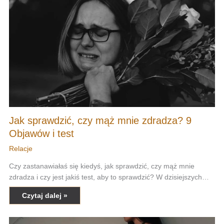
Jak sprawdzić, czy mąż mnie zdradza? 9
Objawów i test
Relacje
Czy zastanawiałaś się kiedyś, jak sprawdzić, czy mąż mnie
zdradza i czy jest jakiś test, aby to sprawdzić? W dzisiejszych…
Czytaj dalej »