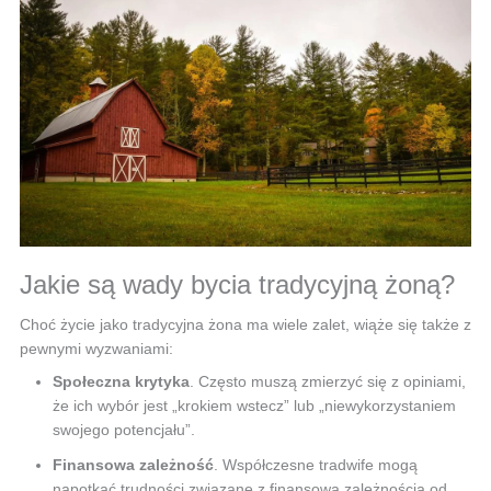
Jakie są wady bycia tradycyjną żoną?
Choć życie jako tradycyjna żona ma wiele zalet, wiąże się także z
pewnymi wyzwaniami:
Społeczna krytyka
. Często muszą zmierzyć się z opiniami,
że ich wybór jest „krokiem wstecz” lub „niewykorzystaniem
swojego potencjału”.
Finansowa zależność
. Współczesne tradwife mogą
napotkać trudności związane z finansową zależnością od