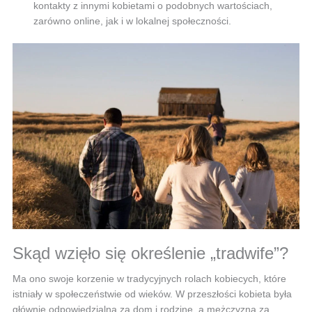
kontakty z innymi kobietami o podobnych wartościach,
zarówno online, jak i w lokalnej społeczności.
Skąd wzięło się określenie „tradwife”?
Ma ono swoje korzenie w tradycyjnych rolach kobiecych, które
istniały w społeczeństwie od wieków. W przeszłości kobieta była
głównie odpowiedzialna za dom i rodzinę, a mężczyzna za