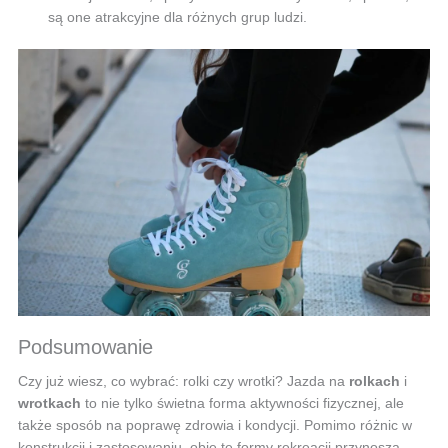
są one atrakcyjne dla różnych grup ludzi.
Podsumowanie
Czy już wiesz, co wybrać: rolki czy wrotki? Jazda na
rolkach
i
wrotkach
to nie tylko świetna forma aktywności fizycznej, ale
także sposób na poprawę zdrowia i kondycji. Pomimo różnic w
konstrukcji i zastosowaniu, obie te formy rekreacji przynoszą