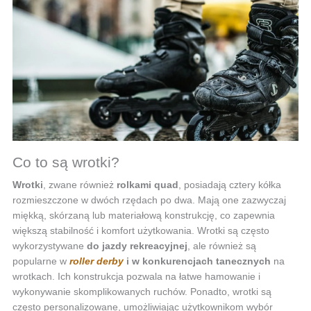
Co to są wrotki?
Wrotki
, zwane również
rolkami quad
, posiadają cztery kółka
rozmieszczone w dwóch rzędach po dwa. Mają one zazwyczaj
miękką, skórzaną lub materiałową konstrukcję, co zapewnia
większą stabilność i komfort użytkowania. Wrotki są często
wykorzystywane
do jazdy rekreacyjnej
, ale również są
popularne w
roller derby
i w konkurencjach tanecznych
na
wrotkach. Ich konstrukcja pozwala na łatwe hamowanie i
wykonywanie skomplikowanych ruchów. Ponadto, wrotki są
często personalizowane, umożliwiając użytkownikom wybór