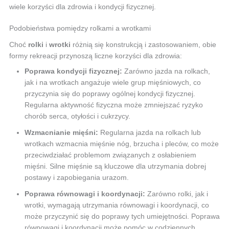
wiele korzyści dla zdrowia i kondycji fizycznej.
Podobieństwa pomiędzy rolkami a wrotkami
Choć
rolki
i
wrotki
różnią się konstrukcją i zastosowaniem, obie
formy rekreacji przynoszą liczne korzyści dla zdrowia:
Poprawa kondycji fizycznej:
Zarówno jazda na rolkach,
jak i na wrotkach angażuje wiele grup mięśniowych, co
przyczynia się do poprawy ogólnej kondycji fizycznej.
Regularna aktywność fizyczna może zmniejszać ryzyko
chorób serca, otyłości i cukrzycy.
Wzmacnianie mięśni:
Regularna jazda na rolkach lub
wrotkach wzmacnia mięśnie nóg, brzucha i pleców, co może
przeciwdziałać problemom związanych z osłabieniem
mięśni. Silne mięśnie są kluczowe dla utrzymania dobrej
postawy i zapobiegania urazom.
Poprawa równowagi i koordynacji:
Zarówno rolki, jak i
wrotki, wymagają utrzymania równowagi i koordynacji, co
może przyczynić się do poprawy tych umiejętności. Poprawa
równowagi i koordynacji może pomóc w codziennych