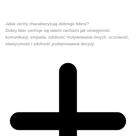
Jakie cechy charakteryzują dobrego lidera?
Dobry lider cechuje się takimi cechami jak umiejętność
komunikacji, empatia, zdolność motywowania innych, uczciwość,
elastyczność i zdolność podejmowania decyzji.