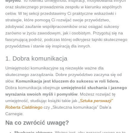
wpływu
. To również umiejętność inspiracji, motywowania innych
oraz skutecznego prowadzenia zespołu w kierunku wspólnych
celów. W tej sekcji przedstawimy Ci praktyczne wskazówki i
strategie, które pomogą Ci rozwijać swoje przywództwo,
zdobywać zaufanie współpracowników oraz osiągać sukcesy
zarówno w życiu zawodowym, jak i osobistym. Przygotuj się na
fascynującą podróż, podczas której odkryjesz tajniki skutecznego
przywództwa i stanie się inspiracją dla innych.
1. Dobra komunikacja
Umiejętności komunikacyjne są niezwykle ważne dla
skutecznego zarządzania. Dobre przywództwo zaczyna się od
słów.
Komunikacja jest kluczem do sukcesu w roli lidera.
Dobra komunikacja obejmuje
umiejętność słuchania i jasnego
wyrażania swoich myśli i pomysłów
. Możesz rozwijać tę
umiejętność, studiując książki takie jak „
Sztuka perswazji”
Roberta Cialdiniego
czy „Skuteczna komunikacja” Dale’a
Carnegie.
Na co zwrócić uwagę?
Słuchanie aktywne
. Ważne jest, aby zwracać uwagę na to,