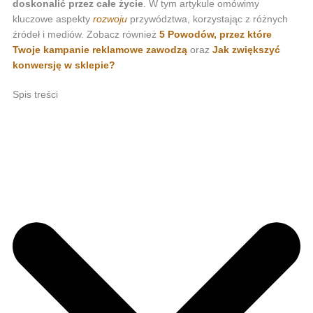
doskonalić przez całe życie
. W tym artykule omówimy
kluczowe aspekty
rozwoju
przywództwa, korzystając z różnych
źródeł i mediów. Zobacz również
5 Powodów, przez które
Twoje kampanie reklamowe zawodzą
oraz
Jak zwiększyć
konwersję w sklepie?
Spis treści