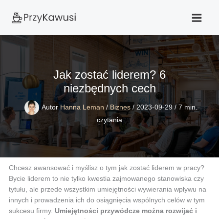
Przejdź
do
treści
Jak zostać liderem? 6
niezbędnych cech
Autor
Hanna Leman
/
Biznes
/
2023-09-29
/
7 min.
czytania
Chcesz awansować i myślisz o tym jak zostać liderem w pracy?
Bycie liderem to nie tylko kwestia zajmowanego stanowiska czy
tytułu, ale przede wszystkim umiejętności wywierania wpływu na
innych i prowadzenia ich do osiągnięcia wspólnych celów w tym
sukcesu firmy.
Umiejętności przywódcze można rozwijać i