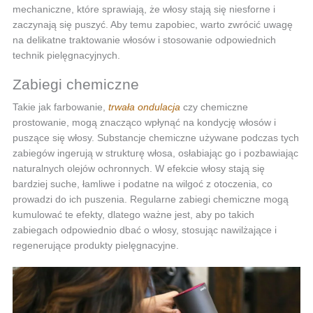
mechaniczne, które sprawiają, że włosy stają się niesforne i
zaczynają się puszyć. Aby temu zapobiec, warto zwrócić uwagę
na delikatne traktowanie włosów i stosowanie odpowiednich
technik pielęgnacyjnych.
Zabiegi chemiczne
Takie jak farbowanie,
trwała ondulacja
czy chemiczne
prostowanie, mogą znacząco wpłynąć na kondycję włosów i
puszące się włosy. Substancje chemiczne używane podczas tych
zabiegów ingerują w strukturę włosa, osłabiając go i pozbawiając
naturalnych olejów ochronnych. W efekcie włosy stają się
bardziej suche, łamliwe i podatne na wilgoć z otoczenia, co
prowadzi do ich puszenia. Regularne zabiegi chemiczne mogą
kumulować te efekty, dlatego ważne jest, aby po takich
zabiegach odpowiednio dbać o włosy, stosując nawilżające i
regenerujące produkty pielęgnacyjne.