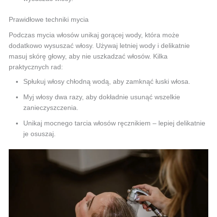
Prawidłowe techniki mycia
Podczas mycia włosów unikaj gorącej wody, która może
dodatkowo wysuszać włosy. Używaj letniej wody i delikatnie
masuj skórę głowy, aby nie uszkadzać włosów. Kilka
praktycznych rad:
Spłukuj włosy chłodną wodą, aby zamknąć łuski włosa.
Myj włosy dwa razy, aby dokładnie usunąć wszelkie
zanieczyszczenia.
Unikaj mocnego tarcia włosów ręcznikiem – lepiej delikatnie
je osuszaj.