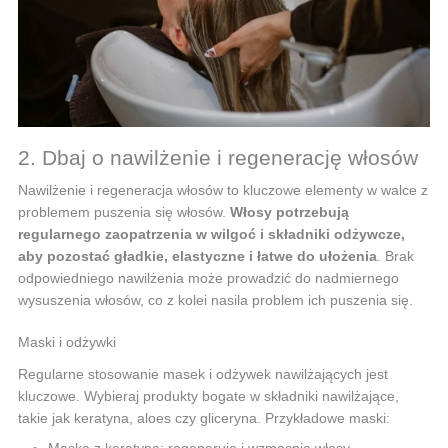
2. Dbaj o nawilżenie i regenerację włosów
Nawilżenie i regeneracja włosów to kluczowe elementy w walce z
problemem puszenia się włosów.
Włosy potrzebują
regularnego zaopatrzenia w wilgoć i składniki odżywcze,
aby pozostać gładkie, elastyczne i łatwe do ułożenia
. Brak
odpowiedniego nawilżenia może prowadzić do nadmiernego
wysuszenia włosów, co z kolei nasila problem ich puszenia się.
Maski i odżywki
Regularne stosowanie masek i odżywek nawilżających jest
kluczowe. Wybieraj produkty bogate w składniki nawilżające,
takie jak keratyna, aloes czy gliceryna. Przykładowe maski: