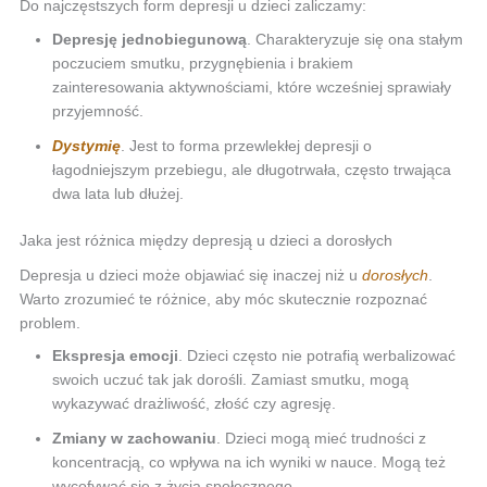
Do najczęstszych form depresji u dzieci zaliczamy:
Depresję jednobiegunową
. Charakteryzuje się ona stałym
poczuciem smutku, przygnębienia i brakiem
zainteresowania aktywnościami, które wcześniej sprawiały
przyjemność.
Dystymię
. Jest to forma przewlekłej depresji o
łagodniejszym przebiegu, ale długotrwała, często trwająca
dwa lata lub dłużej.
Jaka jest różnica między depresją u dzieci a dorosłych
Depresja u dzieci może objawiać się inaczej niż u
dorosłych
.
Warto zrozumieć te różnice, aby móc skutecznie rozpoznać
problem.
Ekspresja emocji
. Dzieci często nie potrafią werbalizować
swoich uczuć tak jak dorośli. Zamiast smutku, mogą
wykazywać drażliwość, złość czy agresję.
Zmiany w zachowaniu
. Dzieci mogą mieć trudności z
koncentracją, co wpływa na ich wyniki w nauce. Mogą też
wycofywać się z życia społecznego.