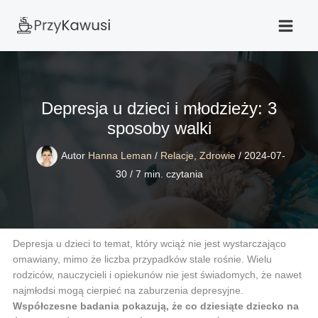
Przejdź
do
treści
Depresja u dzieci i młodzieży: 3
sposoby walki
Autor
Hanna Leman
/
Relacje
,
Zdrowie
/
2024-07-
30
/
7 min. czytania
Depresja u dzieci to temat, który wciąż nie jest wystarczająco
omawiany, mimo że liczba przypadków stale rośnie. Wielu
rodziców, nauczycieli i opiekunów nie jest świadomych, że nawet
najmłodsi mogą cierpieć na zaburzenia depresyjne.
Współczesne badania pokazują, że co dziesiąte dziecko na