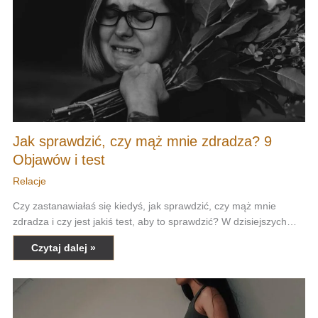
Jak sprawdzić, czy mąż mnie zdradza? 9
Objawów i test
Relacje
Czy zastanawiałaś się kiedyś, jak sprawdzić, czy mąż mnie
zdradza i czy jest jakiś test, aby to sprawdzić? W dzisiejszych…
Czytaj dalej »