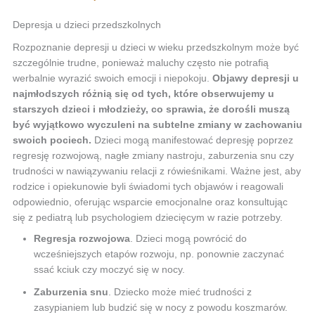
Depresja u dzieci przedszkolnych
Rozpoznanie depresji u dzieci w wieku przedszkolnym może być
szczególnie trudne, ponieważ maluchy często nie potrafią
werbalnie wyrazić swoich emocji i niepokoju.
Objawy depresji u
najmłodszych różnią się od tych, które obserwujemy u
starszych dzieci i młodzieży, co sprawia, że dorośli muszą
być wyjątkowo wyczuleni na subtelne zmiany w zachowaniu
swoich pociech.
Dzieci mogą manifestować depresję poprzez
regresję rozwojową, nagłe zmiany nastroju, zaburzenia snu czy
trudności w nawiązywaniu relacji z rówieśnikami. Ważne jest, aby
rodzice i opiekunowie byli świadomi tych objawów i reagowali
odpowiednio, oferując wsparcie emocjonalne oraz konsultując
się z pediatrą lub psychologiem dziecięcym w razie potrzeby.
Regresja rozwojowa
. Dzieci mogą powrócić do
wcześniejszych etapów rozwoju, np. ponownie zaczynać
ssać kciuk czy moczyć się w nocy.
Zaburzenia snu
. Dziecko może mieć trudności z
zasypianiem lub budzić się w nocy z powodu koszmarów.