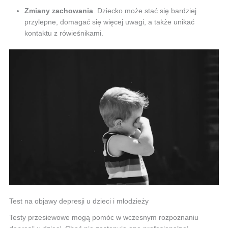
Zmiany zachowania
. Dziecko może stać się bardziej
przylepne, domagać się więcej uwagi, a także unikać
kontaktu z rówieśnikami.
Test na objawy depresji u dzieci i młodzieży
Testy przesiewowe mogą pomóc w wczesnym rozpoznaniu