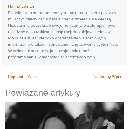
Hanna Leman
Pisanie na różnorodne tematy to moja pasja, która pozwala
mi łączyć ciekawość świata z chęcią dzielenia się wiedzą.
Nieustannie poszerzam swoje horyzonty, eksplorując nowe
dziedziny w poszukiwaniu inspiracji do kolejnych tekstów.
Moim celem jest nie tylko dostarczanie wartościowych
informacji, ale także inspirowanie i angażowanie czytelników.
W wolnym czasie rozwijam swoje umiejętności
programowania w technologiach frontendowych.
←
Poprzedni Wpis
Następny Wpis
→
Powiązane artykuły