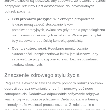
zdrowia dziecka są kluczowe, aby zapewnić, że leczenie przynosi
pozytywne rezultaty i jest dostosowane do indywidualnych
potrzeb pacjenta.
Leki przeciwdepresyjne
: W niektórych przypadkach
lekarze mogą zalecić stosowanie leków
przeciwdepresyjnych, zwłaszcza gdy terapia psychologiczna
nie przynosi oczekiwanych rezultatów. Ważne jest, aby leki
były stosowane pod ścisłą kontrolą specjalisty.
Ocena skuteczności
: Regularne monitorowanie
skuteczności i bezpieczeństwa leków jest kluczowe, aby
zapewnić, że przynoszą one korzyści bez niepożądanych
skutków ubocznych.
Znaczenie zdrowego stylu życia
Regularna aktywność fizyczna może pomóc w redukcji objawów
depresji poprzez uwalnianie endorfin i poprawę ogólnego
samopoczucia. Dodatkowo odpowiednie odżywianie odgrywa
ważną rolę w zdrowiu psychicznym. Dieta bogata w witaminy i
minerały może wspierać proces leczenia. Z kolei dbanie o
regularny rytm snu i odpowiednią ilość odpoczynku jest kluczowe