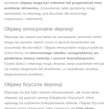
ponieważ
objawy mogą być subtelne lub przypominać inne
problemy zdrowotne
. Zrozumienie, jakie symptomy mogą
wskazywać na depresję, jest kluczowe dla wczesnego
rozpoznania i interwencji.
Objawy emocjonalne depresji
Depresja nie zawsze jest łatwa do zauważenia, ponieważ dzieci
mogą nie wyrażać swoich uczuć w sposób bezpośredni lub
zrozumiały dla dorosłych. Objawy emocjonalne mogą przybierać
różne formy, od
chronicznego smutku i przygnębienia, po
gwałtowne zmiany nastroju i uczucie beznadziejności.
Często dzieci z depresją mogą ukrywać swoje prawdziwe emocje
za maską obojętności lub drażliwości, co dodatkowo utrudnia
diagnozowanie problemu.
Objawy fizyczne depresji
Depresja nie jest tylko stanem emocjonalnym, ale może także
objawiać się poprzez szereg dolegliwości fizycznych, które
wpływają na codzienne funkcjonowanie dziecka. Objawy fizyczne
depresji mogą obejmować takie symptomy jak
bóle głowy,