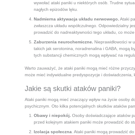
wywołać ataki paniki u niektórych osób. Trudne sytu
nagłych epizodów lęku.
Nadmierna aktywacja układu nerwowego.
Ataki p
zwłaszcza układu współczulnego. Odpowiedzialny jest
prowadzić do nadreaktywności tego układu, co może 
Zaburzenia neurochemiczne.
Nieprawidłowości w u
takich jak serotonina, noradrenalina i GABA, mogą 
tych substancji chemicznych mogą wpływać na regulac
Warto zauważyć, że ataki paniki mogą mieć różne przycz
może mieć indywidualne predyspozycje i doświadczenia, k
Jakie są skutki ataków paniki?
Ataki paniki mogą mieć znaczący wpływ na życie osoby do
psychicznym. Oto kilka potencjalnych skutków ataków pani
Obawy i niepokój.
Osoby doświadczające ataków pani
przed kolejnym atakiem paniki może prowadzić do sta
Izolacja społeczna
. Ataki paniki mogą prowadzić do