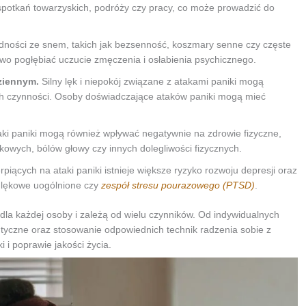
potkań towarzyskich, podróży czy pracy, co może prowadzić do
udności ze snem, takich jak bezsenność, koszmary senne czy częste
o pogłębiać uczucie zmęczenia i osłabienia psychicznego.
ziennym.
Silny lęk i niepokój związane z atakami paniki mogą
ch czynności. Osoby doświadczające ataków paniki mogą mieć
ki paniki mogą również wpływać negatywnie na zdrowie fizyczne,
kowych, bólów głowy czy innych dolegliwości fizycznych.
piących na ataki paniki istnieje większe ryzyko rozwoju depresji oraz
e lękowe uogólnione czy
zespół stresu pourazowego (PTSD)
.
dla każdej osoby i zależą od wielu czynników. Od indywidualnych
tyczne oraz stosowanie odpowiednich technik radzenia sobie z
i poprawie jakości życia.