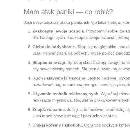
Mam atak paniki — co robić?
Jeśli doświadczasz ataku paniki, istnieje kilka kroków, k
Zaakceptuj swoje uczucia
. Przypomnij sobie, że a
dla Twojego życia. Zaakceptuj swoje uczucia i próbuj 
Głębokie oddychanie.
Skup się na głębokim, spoko
usta. Koncentracja na oddechu może pomóc złagodzić
Skupienie uwagi.
Spróbuj skupić swoją uwagę na cz
czy nawet własny oddech. Skupienie uwagi na zewnę
Ruch i aktywność fizyczna.
Jeśli to możliwe, wyko
rozładować nagromadzoną energię i zmniejszyć napi
Używanie technik relaksacyjnych.
Wypróbuj różne t
relaksacja mięśniowa. Regularne praktykowanie tych
Znajdź wsparcie.
Jeśli jest to możliwe, skontaktuj 
kimś może przynieść ulgę i poczucie wsparcia.
Unikaj kofeiny i alkoholu
. Ogranicz spożycie kofei