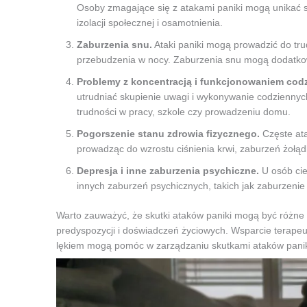
Osoby zmagające się z atakami paniki mogą unikać s
izolacji społecznej i osamotnienia.
Zaburzenia snu.
Ataki paniki mogą prowadzić do tr
przebudzenia w nocy. Zaburzenia snu mogą dodatkow
Problemy z koncentracją i funkcjonowaniem cod
utrudniać skupienie uwagi i wykonywanie codzienny
trudności w pracy, szkole czy prowadzeniu domu.
Pogorszenie stanu zdrowia fizycznego.
Częste ata
prowadząc do wzrostu ciśnienia krwi, zaburzeń żołąd
Depresja i inne zaburzenia psychiczne.
U osób cier
innych zaburzeń psychicznych, takich jak zaburzeni
Warto zauważyć, że skutki ataków paniki mogą być różne 
predyspozycji i doświadczeń życiowych. Wsparcie terapeu
lękiem mogą pomóc w zarządzaniu skutkami ataków paniki 