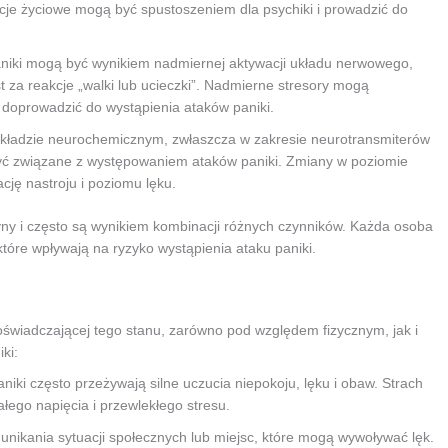
acje życiowe mogą być spustoszeniem dla psychiki i prowadzić do
aniki mogą być wynikiem nadmiernej aktywacji układu nerwowego,
 za reakcje „walki lub ucieczki”. Nadmierne stresory mogą
doprowadzić do wystąpienia ataków paniki.
kładzie neurochemicznym, zwłaszcza w zakresie neurotransmiterów
być związane z występowaniem ataków paniki. Zmiany w poziomie
ję nastroju i poziomu lęku.
yny i często są wynikiem kombinacji różnych czynników. Każda osoba
tóre wpływają na ryzyko wystąpienia ataku paniki.
świadczającej tego stanu, zarówno pod względem fizycznym, jak i
ki:
ki często przeżywają silne uczucia niepokoju, lęku i obaw. Strach
łego napięcia i przewlekłego stresu.
 unikania sytuacji społecznych lub miejsc, które mogą wywoływać lęk.