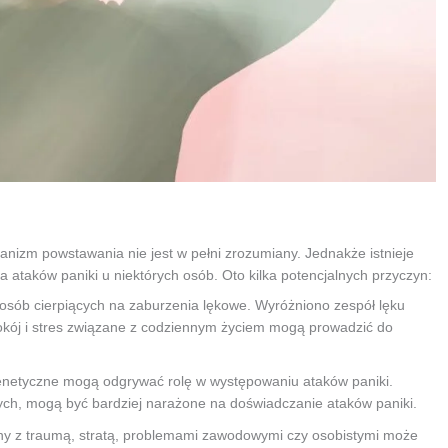
anizm powstawania nie jest w pełni zrozumiany. Jednakże istnieje
a ataków paniki u niektórych osób. Oto kilka potencjalnych przyczyn:
u osób cierpiących na zaburzenia lękowe. Wyróżniono zespół lęku
okój i stres związane z codziennym życiem mogą prowadzić do
genetyczne mogą odgrywać rolę w występowaniu ataków paniki.
wych, mogą być bardziej narażone na doświadczanie ataków paniki.
any z traumą, stratą, problemami zawodowymi czy osobistymi może