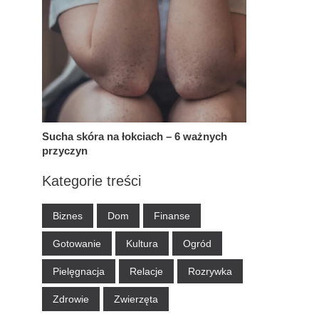
Sucha skóra na łokciach – 6 ważnych
przyczyn
Kategorie treści
Biznes
Dom
Finanse
Gotowanie
Kultura
Ogród
Pielęgnacja
Relacje
Rozrywka
Zdrowie
Zwierzęta