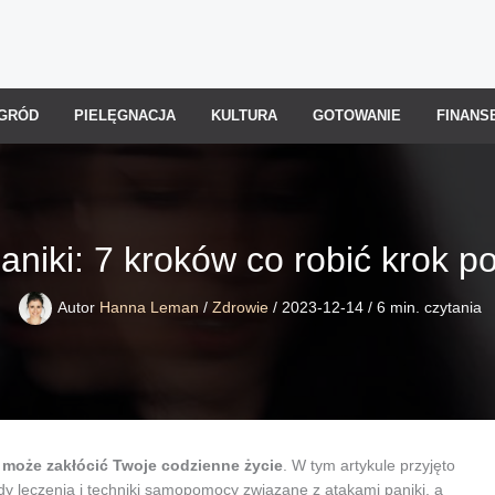
GRÓD
PIELĘGNACJA
KULTURA
GOTOWANIE
FINANS
aniki: 7 kroków co robić krok p
Autor
Hanna Leman
/
Zdrowie
/
2023-12-14
/
6 min. czytania
e może zakłócić Twoje codzienne życie
. W tym artykule przyjęto
ody leczenia i techniki samopomocy związane z atakami paniki, a