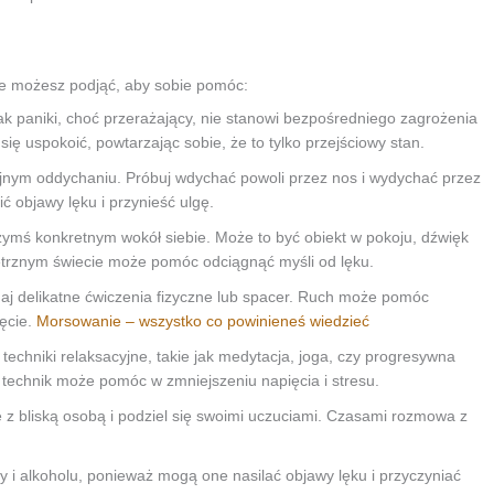
tóre możesz podjąć, aby sobie pomóc:
tak paniki, choć przerażający, nie stanowi bezpośredniego zagrożenia
się uspokoić, powtarzając sobie, że to tylko przejściowy stan.
jnym oddychaniu. Próbuj wdychać powoli przez nos i wydychać przez
 objawy lęku i przynieść ulgę.
ymś konkretnym wokół siebie. Może to być obiekt w pokoju, dźwięk
trznym świecie może pomóc odciągnąć myśli od lęku.
naj delikatne ćwiczenia fizyczne lub spacer. Ruch może pomóc
ęcie.
Morsowanie – wszystko co powinieneś wiedzieć
echniki relaksacyjne, takie jak medytacja, joga, czy progresywna
 technik może pomóc w zmniejszeniu napięcia i stresu.
się z bliską osobą i podziel się swoimi uczuciami. Czasami rozmowa z
ny i alkoholu, ponieważ mogą one nasilać objawy lęku i przyczyniać